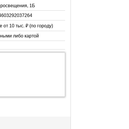
 Просвещения, 1Б
4603292037264
 от 10 тыс. ₽ (по городу)
чными либо картой