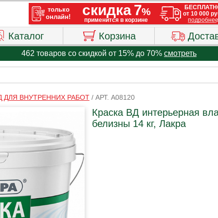
Каталог
Корзина
Доста
462 товаров со скидкой от 15% до 70%
смотреть
Д ДЛЯ ВНУТРЕННИХ РАБОТ
/
АРТ. A08120
Краска ВД интерьерная вл
белизны 14 кг, Лакра