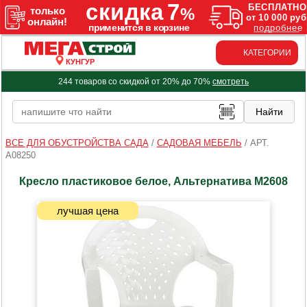
КАТЕГОРИИ
КУНГУР
244 товаров со скидкой от 20% до 70%
смотреть
ВСЕ ДЛЯ ОБУСТРОЙСТВА САДА
/
САДОВАЯ МЕБЕЛЬ
/
АРТ.
A08250
Кресло пластиковое белое, Альтернатива М2608