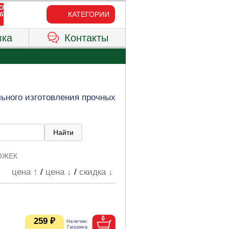
КАТЕГОРИИ
вка
Контакты
ьного изготовления прочных
ОЖЕК
цена ↑
/
цена ↓
/
скидка ↓
259 ₽