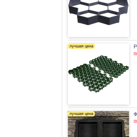
Р
п
Ф
п