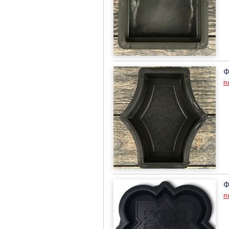
Ф
п
Ф
п