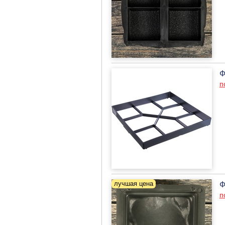
Ф
п
Ф
п