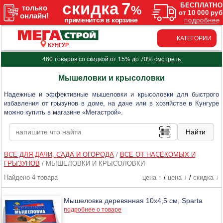
КАТЕГОРИИ
КУНГУР
460 товаров со скидкой от 15% до 70%
смотреть
Мышеловки и крысоловки
Надежные и эффективные мышеловки и крысоловки для быстрого
избавления от грызунов в доме, на даче или в хозяйстве в Кунгуре
можно купить в магазине «Мегастрой».
ВСЕ ДЛЯ ДАЧИ, САДА И ОГОРОДА
/
ВСЕ ОТ НАСЕКОМЫХ И
ГРЫЗУНОВ
/
МЫШЕЛОВКИ И КРЫСОЛОВКИ
Найдено 4 товара
цена ↑
/
цена ↓
/
скидка ↓
Мышеловка деревянная 10х4,5 см, Sparta
подробнее о товаре