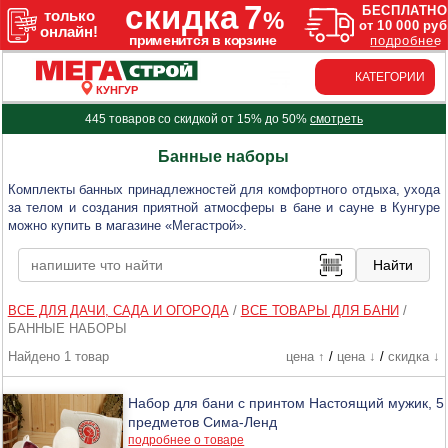
КАТЕГОРИИ
КУНГУР
445 товаров со скидкой от 15% до 50%
смотреть
Банные наборы
Комплекты банных принадлежностей для комфортного отдыха, ухода
за телом и создания приятной атмосферы в бане и сауне в Кунгуре
можно купить в магазине «Мегастрой».
ВСЕ ДЛЯ ДАЧИ, САДА И ОГОРОДА
/
ВСЕ ТОВАРЫ ДЛЯ БАНИ
/
БАННЫЕ НАБОРЫ
Найдено 1 товар
цена ↑
/
цена ↓
/
скидка ↓
Набор для бани с принтом Настоящий мужик, 5
предметов Сима-Ленд
подробнее о товаре