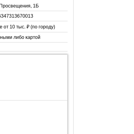
. Просвещения, 1Б
6347313670013
 от 10 тыс. ₽ (по городу)
чными либо картой