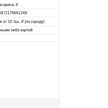
Гагарина, 8
6972178691349
 от 10 тыс. ₽ (по городу)
чными либо картой