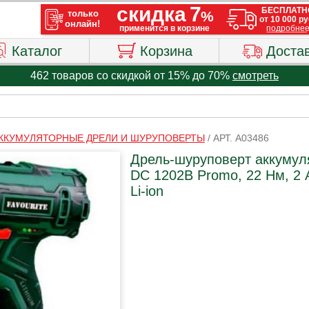
Каталог
Корзина
Доста
462 товаров со скидкой от 15% до 70%
смотреть
ККУМУЛЯТОРНЫЕ ДРЕЛИ И ШУРУПОВЕРТЫ
/
АРТ. A03486
Дрель-шуруповерт аккумуля
DC 1202B Promo, 22 Нм, 2 А
Li-ion