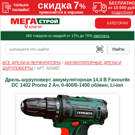
КАТЕГОРИИ
КУНГУР
460 товаров со скидкой от 15% до 70%
смотреть
ВСЕ ДРЕЛИ И ПЕРФОРАТОРЫ
/
АККУМУЛЯТОРНЫЕ ДРЕЛИ И
ШУРУПОВЕРТЫ
/
АРТ. A03497
Дрель-шуруповерт аккумуляторная 14,4 В Favourite
DC 1402 Promo 2 Ач, 0-400/0-1400 об/мин, Li-ion