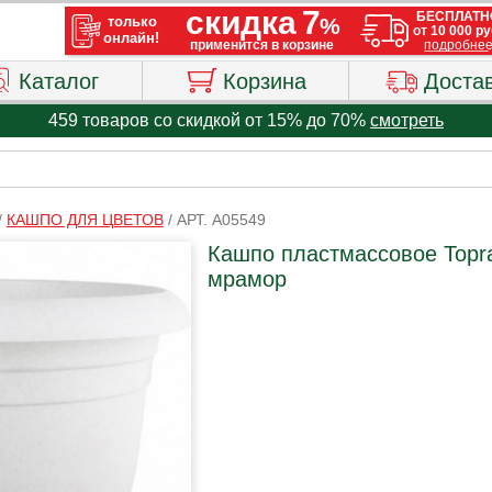
Каталог
Корзина
Доста
459 товаров со скидкой от 15% до 70%
смотреть
/
КАШПО ДЛЯ ЦВЕТОВ
/
АРТ. A05549
Кашпо пластмассовое Topra
мрамор